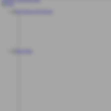
Hot Games
Slots