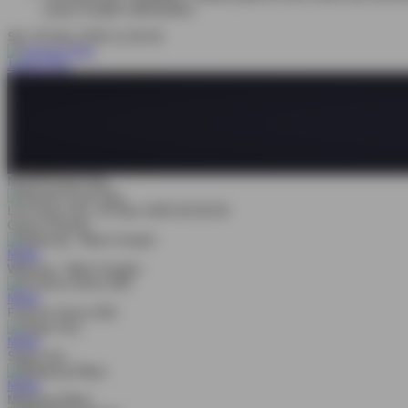
yang mungkin ditimbulkan.
Sel, 03-Mar-2026 11.00.28
Jackpot
Play
Nex4D Pools Day
Live Draw Sen, 02-Mar-2026 00.00.00
Game Populer
MAIN
Wukong - Black Scatter
MAIN
Fortune Gems 500
MAIN
Super Ace
MAIN
Mahjong Ways