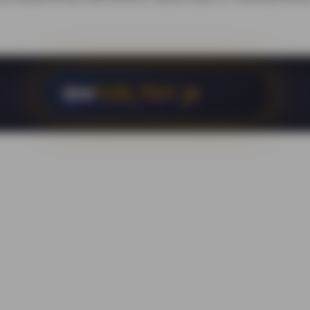
125,767 Jt
IDR