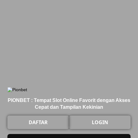
PIONBET : Tempat Slot Online Favorit dengan Akses
Cepat dan Tampilan Kekinian
DAFTAR
LOGIN